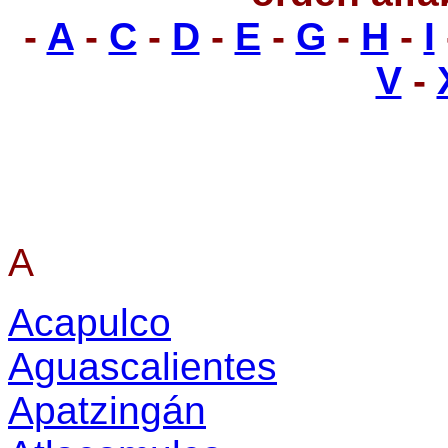
-
A
-
C
-
D
-
E
-
G
-
H
-
I
V
-
A
Acapulco
Aguascalientes
Apatzingán