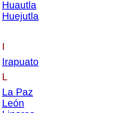
Huautla
Huejutla
I
Irapuato
L
La Paz
León