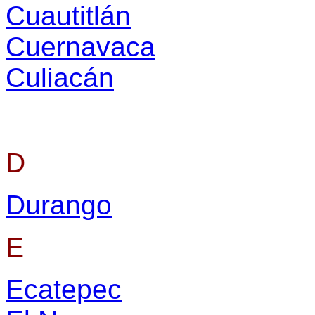
Cuautitlán
Cuernavaca
Culiacán
D
Durango
E
Ecatepec